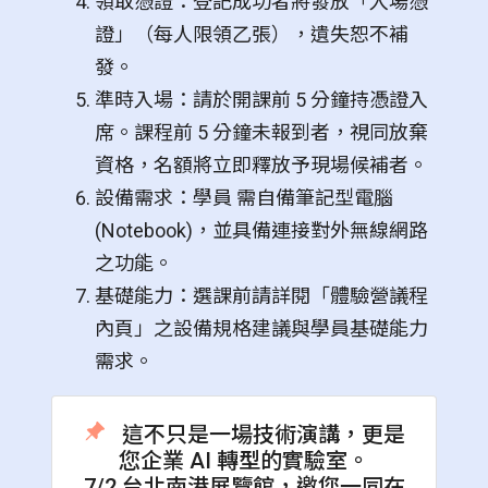
領取憑證：登記成功者將發放「入場憑
證」（每人限領乙張），遺失恕不補
發。
準時入場：請於開課前 5 分鐘持憑證入
席。課程前 5 分鐘未報到者，視同放棄
資格，名額將立即釋放予現場候補者。
設備需求：學員 需自備筆記型電腦
(Notebook)，並具備連接對外無線網路
之功能。
基礎能力：選課前請詳閱「體驗營議程
內頁」之設備規格建議與學員基礎能力
需求。
這不只是一場技術演講，更是
您企業 AI 轉型的實驗室。
7/2 台北南港展覽館，邀您一同在