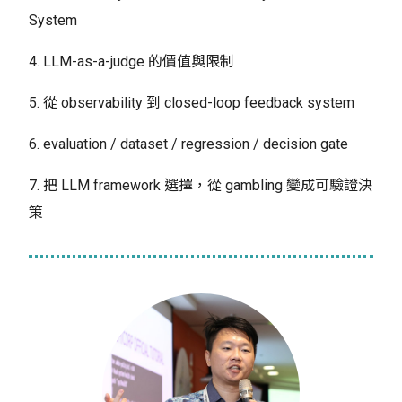
System
4. LLM-as-a-judge 的價值與限制
5. 從 observability 到 closed-loop feedback system
6. evaluation / dataset / regression / decision gate
7. 把 LLM framework 選擇，從 gambling 變成可驗證決
策